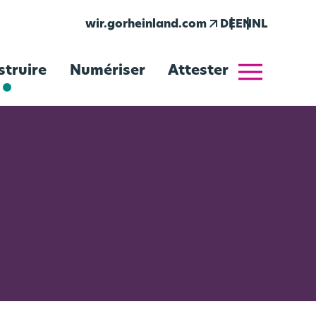
arrow_outward
wir.gorheinland.com
DE
EN
NL
menu
struire
Numériser
Attester