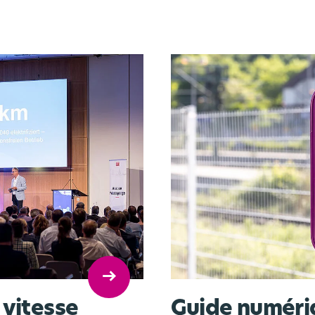
arrow_right_alt
 vitesse
Guide numéri