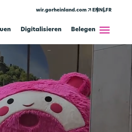
arrow_outward
wir.gorheinland.com
EN
NL
FR
menu
uen
Digitalisieren
Belegen