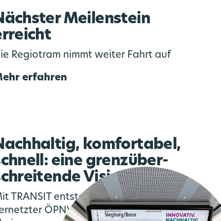
Nächster Meilenstein
erreicht
ie Regiotram nimmt weiter Fahrt auf
ehr erfahren
Nachhaltig, komfortabel,
schnell: eine grenzüber­
schreitende Vision
it TRANSIT entsteht ein stärker
ernetzter ÖPNV in der Euregio Maas-