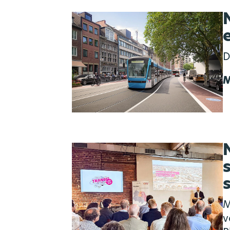
D
M
M
v