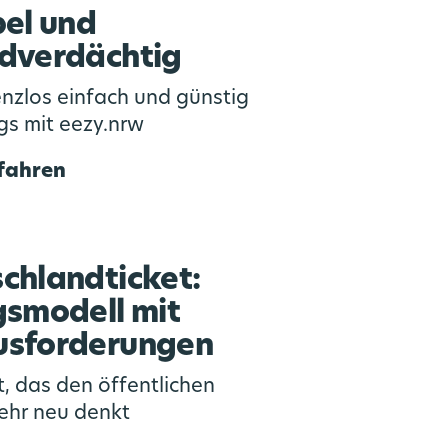
bel und
dverdächtig
nzlos einfach und günstig
s mit eezy.nrw
fahren
chlandticket:
gsmodell mit
usforderungen
t, das den öffentlichen
ehr neu denkt