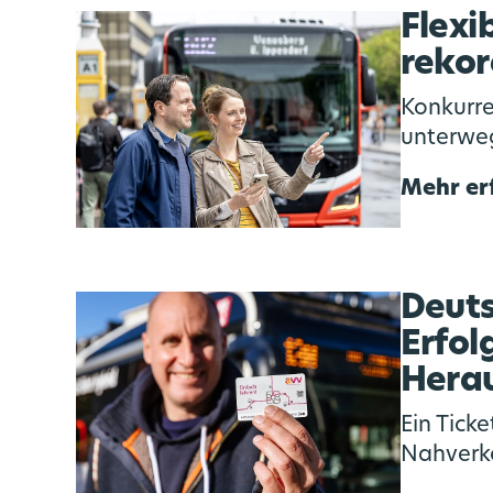
Flexi
rekor
Konkurre
unterweg
Mehr er
Deuts
Erfol
Hera
Ein Ticke
Nahverk