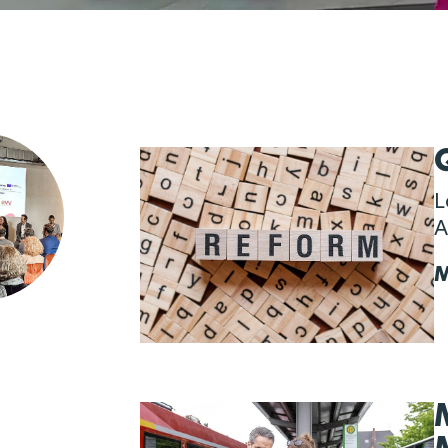
L
A
M