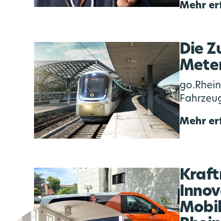
Mehr er
Die Z
Meter
go.Rhein
Fahrzeug
Mehr er
Kraft
Innov
Mobil