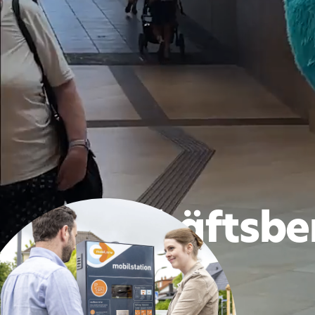
go.schäfts­be